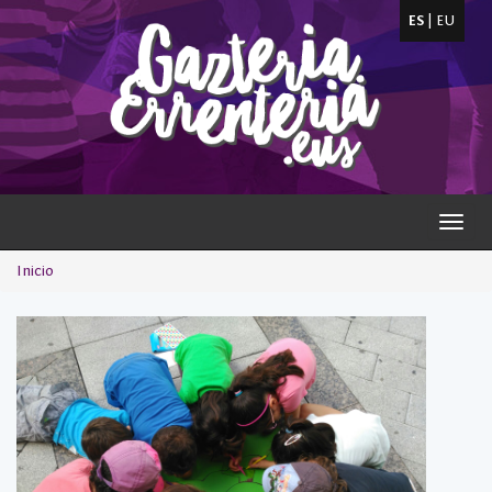
ES
|
EU
Toggl
Navig
Inicio